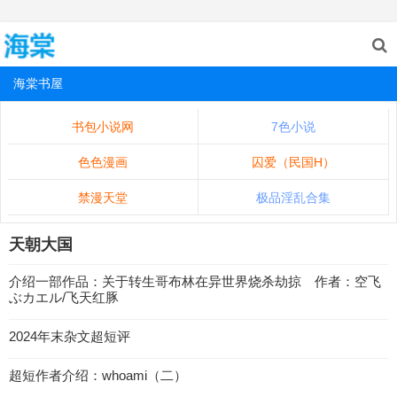
海棠书屋
书包小说网
7色小说
色色漫画
囚爱（民国H）
禁漫天堂
极品淫乱合集
天朝大国
介绍一部作品：关于转生哥布林在异世界烧杀劫掠 作者：空飞
ぶカエル/飞天红豚
2024年末杂文超短评
超短作者介绍：whoami（二）