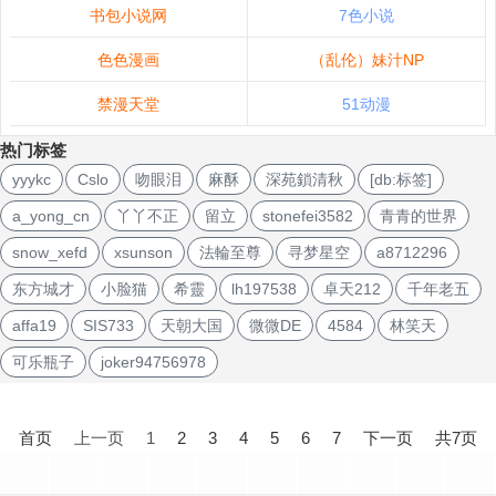
书包小说网
7色小说
色色漫画
（乱伦）妹汁NP
禁漫天堂
51动漫
热门标签
yyykc
Cslo
吻眼泪
麻酥
深苑鎖清秋
[db:标签]
a_yong_cn
丫丫不正
留立
stonefei3582
青青的世界
snow_xefd
xsunson
法輪至尊
寻梦星空
a8712296
东方城才
小脸猫
希靈
lh197538
卓天212
千年老五
affa19
SIS733
天朝大国
微微DE
4584
林笑天
可乐瓶子
joker94756978
文
章
首页
上一页
1
2
3
4
5
6
7
下一页
共7页
导
航