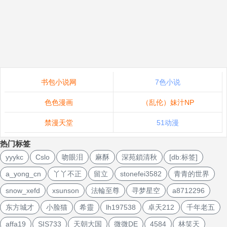
书包小说网
7色小说
色色漫画
（乱伦）妹汁NP
禁漫天堂
51动漫
热门标签
yyykc
Cslo
吻眼泪
麻酥
深苑鎖清秋
[db:标签]
a_yong_cn
丫丫不正
留立
stonefei3582
青青的世界
snow_xefd
xsunson
法輪至尊
寻梦星空
a8712296
东方城才
小脸猫
希靈
lh197538
卓天212
千年老五
affa19
SIS733
天朝大国
微微DE
4584
林笑天