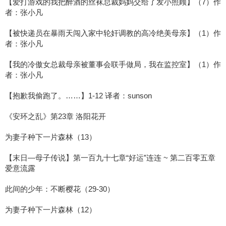
【爱打游戏的我把醉酒的丝袜总裁妈妈交给了发小照顾】（7）作
者：张小凡
【被快递员在暴雨天闯入家中轮奸调教的高冷绝美母亲】（1）作
者：张小凡
【我的冷傲女总裁母亲被董事会联手做局，我在监控室】（1）作
者：张小凡
【抱歉我偷跑了。……】1-12 译者：sunson
《安环之乱》第23章 洛阳花开
为妻子种下一片森林（13）
【末日—母子传说】第一百九十七章“好运”连连 ~ 第二百零五章
爱意流露
此间的少年：不断樱花（29-30）
为妻子种下一片森林（12）