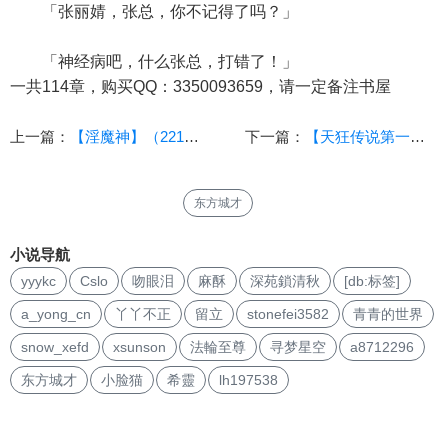
「张丽婧，张总，你不记得了吗？」
「神经病吧，什么张总，打错了！」
一共114章，购买QQ：3350093659，请一定备注书屋
上一篇：
【淫魔神】（221-230） 作者：popi
下一篇：
【天狂传说第一部：神奇宝贝】（128）续完 作者：双方斗心
东方城才
小说导航
yyykc
Cslo
吻眼泪
麻酥
深苑鎖清秋
[db:标签]
a_yong_cn
丫丫不正
留立
stonefei3582
青青的世界
snow_xefd
xsunson
法輪至尊
寻梦星空
a8712296
东方城才
小脸猫
希靈
lh197538