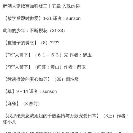
醉酒人妻续写加强版三十五章 入珠肉棒
【放学后即时做爱】1-21 译者：sunson
此间的少年：不断樱花（31-33）
【皮裙子的诱惑】（8）????
【“寄”人篱下】（６１－６３）完 作者：醉玉
【“寄”人篱下】（间幕：黄山）作者：醉玉
【续凯撒波的妻心如刀】（36）倒垃圾
【草】9－14 译者：sunson
【麻雀】（3 赛前）
【我那绝美总裁姐姐的千般柔情与万般宠爱日常】（3上）作者：
张小凡