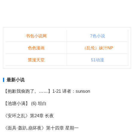
书包小说网
7色小说
色色漫画
（乱伦）妹汁NP
禁漫天堂
51动漫
最新小说
【抱歉我偷跑了。……】1-21 译者：sunson
【池塘小满】 (6) 坦白
《安环之乱》第24章 长夜
《面具·轰趴.崩坏夜》第十四章 星期一