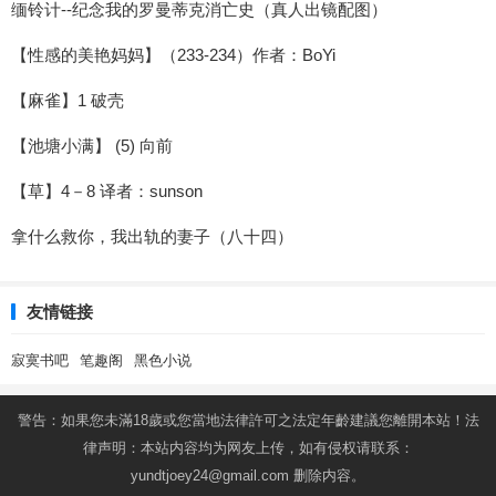
缅铃计--纪念我的罗曼蒂克消亡史（真人出镜配图）
【性感的美艳妈妈】（233-234）作者：BoYi
【麻雀】1 破壳
【池塘小满】 (5) 向前
【草】4－8 译者：sunson
拿什么救你，我出轨的妻子（八十四）
友情链接
寂寞书吧
笔趣阁
黑色小说
警告：如果您未滿18歲或您當地法律許可之法定年齡建議您離開本站！法
律声明：本站内容均为网友上传，如有侵权请联系：
yundtjoey24@gmail.com
删除内容。