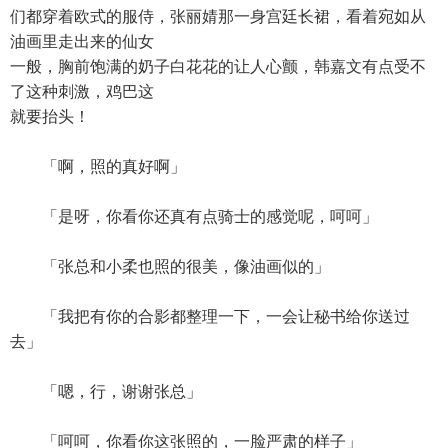
们都穿着欧式的服侍，张丽婧那一身宫廷长裙，看着宛如从
油画里走出来的仙女
一般，胸前饱满的奶子白花花的让人心颤，韩嘉文有点受不
了这种刺激，鸡巴这
就要抬头！
「啊，照的真好啊」
「是呀，你看你还真有点骑士的感觉呢，呵呵」
「张总和小柔也照的很美，像油画似的」
「我把有你的合影都整理一下，一会让秘书给你送过
去」
「嗯，行，谢谢张总」
「呵呵，你看你这张照的，一脸严肃的样子」