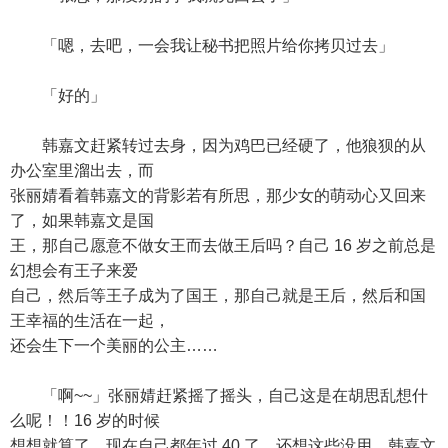
「嗯，去吧，一会我让秘书把照片给你拷贝过去」
「好的」
韩嘉文赶紧转过去身，因为鸡巴已经硬了，他狼狈的从
办公室里溜出去，而
张丽婧看着韩嘉文的背影若有所思，那少女的萌动心又回来
了，如果韩嘉文是国
王，那自己愿意不做女王而去做王后吗？自己 16 岁之前总是
幻想会有王子来爱
自己，然后等王子成为了国王，那自己就是王后，然后和国
王幸福的生活在一起，
还会生下一个美丽的公主……
「啊~~」张丽婧赶紧摇了摇头，自己这是在胡思乱想什
么呢！！16 岁的时候
想想就算了，现在自己都年过 40 了，还想这些没用，韩嘉文