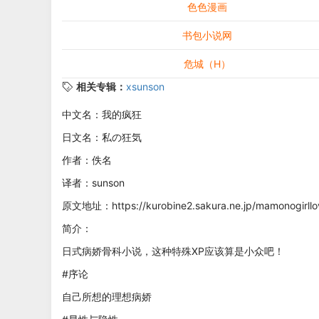
色色漫画
书包小说网
危城（H）
相关专辑：
xsunson
中文名：我的疯狂
日文名：私の狂気
作者：佚名
译者：sunson
原文地址：https://kurobine2.sakura.ne.jp/mamonogirllo
简介：
日式病娇骨科小说，这种特殊XP应该算是小众吧！
#序论
自己所想的理想病娇