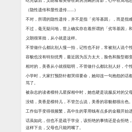
吃完饭后，义朗看着美香在厨房洗碗的背影，心不在焉地
（隐性遗传和显性遗传……）
不对，所谓的隐性遗传，并不是指「劣等基因」，而是指
不过，毫无疑问地，世上确实存在着所谓的「劣等基因」
义朗很笨拙，从小就是这样。
不管做什么都比别人慢一拍，记性也不好，常被别人说个
容貌也没有特别优秀，最近因为压力太大，脸色和脸型都
相对的，美香从小就很聪明，不管做什么都比别人好，个
小学时，大家打预防针都哭得要命，她却连一句抱怨的话
骂了。
被杂志的读者模特儿星探相中时，她也硬是说服反对的父
没错，美香是模特儿，不管怎么说，美香的容貌都很出色
工作似乎变得很频繁，高中生的零用钱有点多的金额开始
话虽如此，但也不是疏于学业，该拒绝的事情还是会拒绝
这样下去，父母也只能闭嘴了。