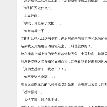
「厨房在我上次用过之后，一次都没有使用过的痕迹……
「你到底要做什么？」
「土豆炖肉。」
「哦哦，真是帮了大忙……」
「你坐着等一下。」
义朗听从指示回到书桌前，但厨房传来的菜刀声和飘散的
结果我又开始用自动铅笔敲桌子，料理就做好了。
放在托盘上端上来的菜色有盐烤秋刀鱼、土豆炖肉、味噌
对总是吃些乏味食物的义朗而言，这些食物看起来都闪闪
「真的太感谢了！我收下了！」
「你不要这么急嘛……」
看着义朗以猛烈的气势开始吃起饭来，美香露出苦笑，同
「感谢招待！」
「太快了啦，对消化不好。」