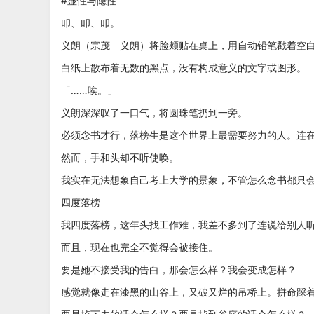
#显性与隐性
叩、叩、叩。
义朗（宗茂 义朗）将脸颊贴在桌上，用自动铅笔戳着空
白纸上散布着无数的黑点，没有构成意义的文字或图形。
「……唉。」
义朗深深叹了一口气，将圆珠笔扔到一旁。
必须念书才行，落榜生是这个世界上最需要努力的人。连
然而，手和头却不听使唤。
我实在无法想象自己考上大学的景象，不管怎么念书都只
四度落榜
我四度落榜，这年头找工作难，我差不多到了连说给别人
而且，现在也完全不觉得会被接住。
要是她不接受我的告白，那会怎么样？我会变成怎样？
感觉就像走在漆黑的山谷上，又破又烂的吊桥上。拼命踩