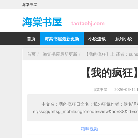
海棠书屋
首页
海棠书屋最新更新
小说连载
系列小说
首页
海棠书屋最新更新
【我的疯狂】上 译者：suns
【我的疯狂】
海棠书屋
2026-06-12 1
中文名：我的疯狂日文名：私の狂気作者：佚名译者：sunson原文地
er/sscgi/mtsg_mobile.cgi?mode=view&no=
猫咪视频