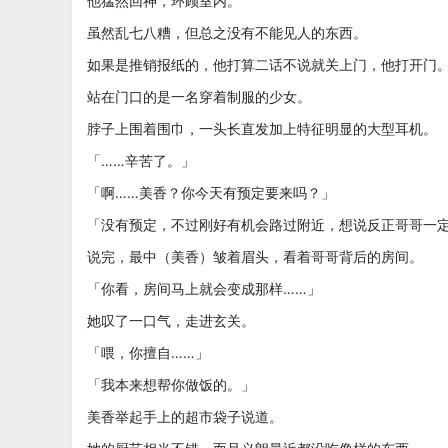
他猛然回神，环顾室内。
虽然乱七八糟，但总之没有不能见人的东西。
如果是推销报纸的，他打算二话不说就关上门，他打开门
站在门口的是一名穿着制服的少女。
脖子上围着围巾，一头长直发加上特征明显的大型耳机。
「……辛苦了。」
「啊……美香？你今天有预定要来吗？」
「没有预定，不过刚好有机会路过附近，想说反正哥哥一
说完，最中（美香）皱着眉头，看着哥哥背后的房间。
「你看，房间马上就会变成那样……」
她叹了一口气，走进玄关。
「喂，你擅自……」
「我本来想帮你做饭的。」
美香举起手上的超市袋子说道。