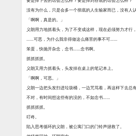
要是掉下去的话会怎么样？要是掉到谷底的话会怎么样？
没有为什么，只是会多一个彻底的人生输家而已，没有人
「啊啊，真是的。」
义朗用力地抓着头，为了不变成这样，现在必须努力才行
……可恶，为什么我非得做这么痛苦的事不可……
笨蛋，快抛开杂念，念书……念书啊。
抓抓抓抓。
义朗又用力抓着头，头发掉在桌上的笔记本上。
「啊啊，可恶。」
义朗一边把头发扫进垃圾桶，一边咒骂着，再这样下去总
不对，有时间想这些有的没的，不如念书……
抓抓抓抓。
叮咚。
陷入思考循环的义朗，被公寓门口的门铃声拯救了。