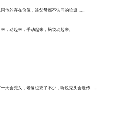
认同他的存在价值，连父母都不认同的垃圾……
，来，动起来，手动起来，脑袋动起来。
有一天会秃头，老爸也秃了不少，听说秃头会遗传……