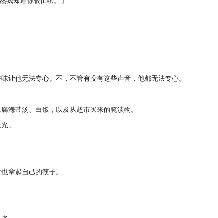
虽然我知道你很忙啦。」
香味让他无法专心。不，不管有没有这些声音，他都无法专心。
豆腐海带汤、白饭，以及从超市买来的腌渍物。
发光。
时也拿起自己的筷子。