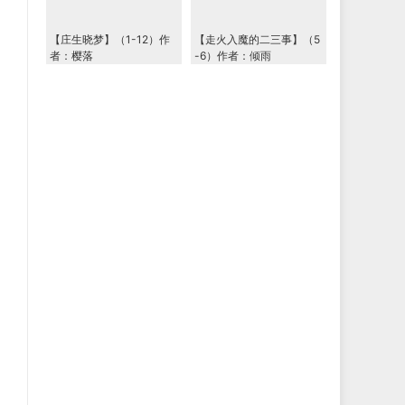
【庄生晓梦】（1-12）作
【走火入魔的二三事】（5
者：樱落
-6）作者：倾雨