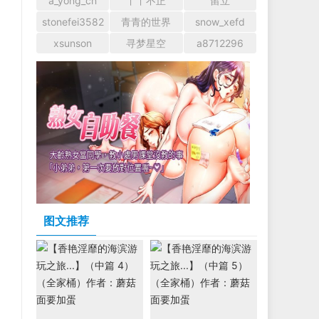
a_yong_cn
丫丫不正
留立
stonefei3582
青青的世界
snow_xefd
xsunson
寻梦星空
a8712296
图文推荐