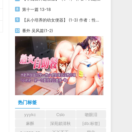
第十一篇 13-18
【从小培养的幼女便器】 (1-3) 作者：性yin
番外 吴风篇(1-2)
热门标签
yyykc
Cslo
吻眼泪
麻酥
深苑鎖清秋
[db:标签]