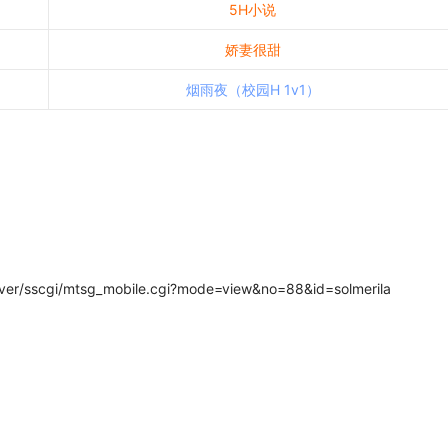
5H小说
娇妻很甜
烟雨夜（校园H 1v1）
ver/sscgi/mtsg_mobile.cgi?mode=view&no=88&id=solmerila