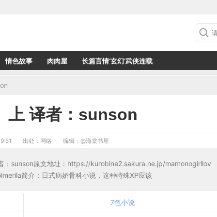
情色故事
肉肉屋
长篇言情‘玄幻’武侠连载
on
上 译者：sunson
9:51
出处：网络
编辑：
@海棠书屋
址：https://kurobine2.sakura.ne.jp/mamonogirllov
88&id=solmerila简介：日式病娇骨科小说，这种特殊XP应该
7色小说