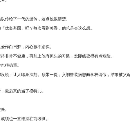
思考。
难以传给下一代的遗传，这点他很清楚。
和「优良基因」吧？每次看到美香，他总是会这么想。
性爱作白日梦，内心很不踏实。
变得非常不健康，再加上他有抓头的习惯，发际线变得有点危险。
性也很稳重。
都没说，让人印象深刻。顺带一提，义朗曾装病想向学校请假，结果被父
母，最后真的当了模特儿。
。
进账。
，成绩也一直维持在前段班。