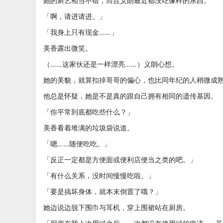
她的厨艺相当不错，而且义朗最近都没吃像样的东西。
「啊，请进请进。」
「我身上只有现金……」
美香露出微笑。
（……这家伙还是一样漂亮……）义朗心想。
她的美貌，就算扣掉哥哥的偏心，也比同年纪的人稍微成
他总是怀疑，她是不是真的跟自己拥有相同的遗传基因。
「你平常到底都吃些什么？」
美香看着堆满的垃圾袋说道。
「嗯……随便吃吃。」
「反正一定都是方便面或便利店便当之类的吧。」
「有什么关系，没时间慢慢吃啦。」
「要是搞坏身体，就本末倒置了哦？」
她边说边脱下围巾与耳机，穿上围裙站在厨房。