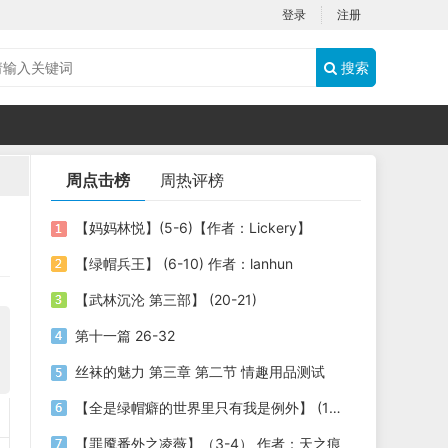
登录
注册
搜索
周点击榜
周热评榜
【妈妈林悦】(5-6)【作者：Lickery】
【绿帽兵王】 (6-10) 作者：lanhun
【武林沉沦 第三部】 (20-21)
第十一篇 26-32
丝袜的魅力 第三章 第二节 情趣用品测试
【全是绿帽癖的世界里只有我是例外】 (1-3) 作者：劫色司机
【罪魇番外之凌薇】（3-4） 作者：天之痕