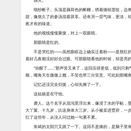
烛火。
细纱帐子。头顶是藕荷色的帐幔，绣着缠枝莲纹，边角
甜，像熬久了的参汤混着茯苓。还有另一层气味，更淡，
夜才有的味道。
他的视线慢慢聚拢，对上一双眼睛。
那眼睛是红的。
不是哭红的——虽然眼眶边上确实泛着粉——是熬红的
着好几夜都没好好合过眼。可那眼睛看他的时候，却是亮
“你醒了……”那声音又来了，这回压得更低，低到只剩
顺，嘴角天生微微上翘，不笑也带三分笑意。可此刻那嘴
记忆还没完全归拢，心却先揪了一下。
这姑娘是在守他。
袭人。这个名字从混沌里浮出来，像浸了水的字帖，墨
大丫鬟。十九岁，比这身体大三岁。从小被卖进贾府，一
扛了这些年，从没人问过她一句累不累。
朱斌的太阳穴又跳了一下。这回不是痛的，是脑子里有