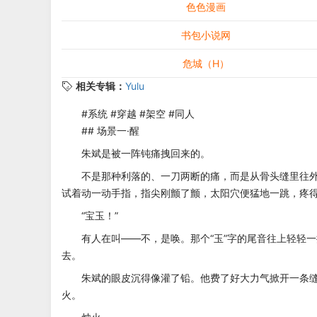
色色漫画
书包小说网
危城（H）
相关专辑：
Yulu
#系统 #穿越 #架空 #同人
## 场景一·醒
朱斌是被一阵钝痛拽回来的。
不是那种利落的、一刀两断的痛，而是从骨头缝里往外
试着动一动手指，指尖刚颤了颤，太阳穴便猛地一跳，疼
“宝玉！”
有人在叫——不，是唤。那个“玉”字的尾音往上轻轻一
去。
朱斌的眼皮沉得像灌了铅。他费了好大力气掀开一条缝
火。