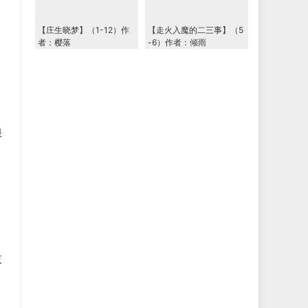
【庄生晓梦】（1-12）作
【走火入魔的二三事】（5
者：樱落
-6）作者：倾雨
眼
夜