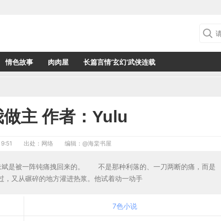
情色故事
肉肉屋
长篇言情‘玄幻’武侠连载
做主 作者：Yulu
9:51
出处：网络
编辑：
@海棠书屋
醒 朱斌是被一阵钝痛拽回来的。 不是那种利落的、一刀两断的痛，而是
过，又从碾碎的地方灌进热浆。他试着动一动手
7色小说