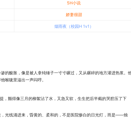
5H小说
娇妻很甜
烟雨夜（校园H 1v1）
渗的酸胀，像是被人拿钝锤子一寸寸碾过，又从碾碎的地方灌进热浆。
得他喉咙里溢出一声闷哼。
提，颤得像三月的柳絮沾了水，又急又软，生生把后半截的哭腔压了下
，光线涌进来，昏黄的、柔和的，不是医院惨白的日光灯，而是——烛