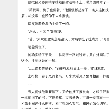
他把目光移到晴雯端着的蜜渍梅子上，嘴角微微弯了一
“药我喝。梅子也留着。”他慢慢撑起身子，袭人连忙扶
眉，却没嚷，也没伸手去拿蜜饯。
晴雯端着托盘的手僵了一瞬。
“怎么，不苦？”她嘴硬。
“苦。”朱斌把空碗递给袭人，对晴雯扯了扯嘴角，“可你
晴雯愣住了。
她确实端了半天——从厨房一路端过来，又在外间站了
这个。注意到她的手酸。
“……谁要你操心。”她把托盘往桌上一搁，转身就走。
走得快，帘子甩得老高。可朱斌看见了她耳根那一抹
---
袭人伺候他重新躺下，又给他掖了掖被角，才轻手轻脚
一本翻旧了的书，字迹潦草、页脚卷边，可每一页都在—
和黛玉闹过什么别扭、和宝钗怎么客气、和凤姐怎么调笑