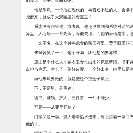
们浸透、压平、重新归拢。
他是朱斌。一个活在现代的、再普通不过的人。会读书
觉醒来，就成了大观园里的贾宝玉？
系统没有回答他。或者说，他还没摸到和系统对话的法门
算盘、人心镜——都亮着，等他去用。而他的潜值是零，
一文不名。在这个钟鸣鼎食的荣国府里，贾母眼里的心
朱斌苦笑了一下。这个开局，比他想的要赤裸。
原主是个什么人？锦衣玉食堆出来的风流孽障。书不读
点担当也无。空长了一副好皮囊、一个好出身，内里却是
而他朱斌要做的，就是把这个空盒子填上。
不，不是填。是重建。
读书。赚钱。护人。三件事，一件不能少。
可是——从哪里开始？
门帘又是一动。袭人端着热水进来，肩上搭着一条白布
他的手。