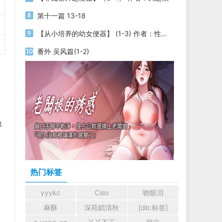
第十一篇 13-18
【从小培养的幼女便器】 (1-3) 作者：性yin
番外 吴风篇(1-2)
他
热门标签
yyykc
Cslo
吻眼泪
麻酥
深苑鎖清秋
[db:标签]