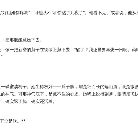
姐姐你疼我”，可他从不问“你熬了几夜了”。他看不见。或者说，他从
，把那股酸意压下去。
像一把新磨的剪子在绸缎上剪下去：“醒了？我还当要再烧一日呢。药
”
一碟蜜渍梅子。她生得极好——瓜子脸，眉是细而长的远山眉，眼是微
生的神气。可那神气底下，是藏不住的心虚。她嘴上说得刻薄，眼睛却飞
了，确实退了烧，确实还活着。
下全是软。**