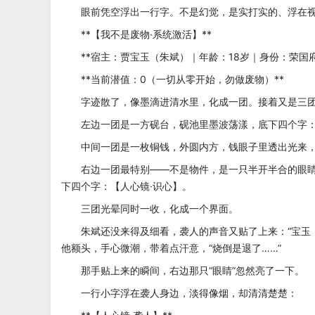
眼前凭空浮出一行字。不是幻觉，是实打实的、浮在视
**【我不是废物·系统激活】**
**宿主：贾宝玉（朱斌）｜年龄：18岁｜身份：荣国府
**当前潜值：0（一切从零开始，勿做废物）**
字迹散了，像墨滴进清水里，化成一团。接着又是三团
左边一团是一方砚台，砚池里墨波荡漾，底下四个字：
中间一团是一枚铜钱，外圆内方，钱眼子里透出光来，
右边一团最特别——不是物件，是一只半开半合的眼睛
下四个字：【人心镜·识心】。
三团光晕同时一收，化成一个界面。
朱斌还没来得及细看，袭人的声音又贴了上来：“宝玉，
他额头，手心微潮，带着点汗意，“烧倒是退了……”
那手贴上来的瞬间，右边那只“眼睛”忽然亮了一下。
一行小字浮在袭人身边，淡得像烟，却清清楚楚：