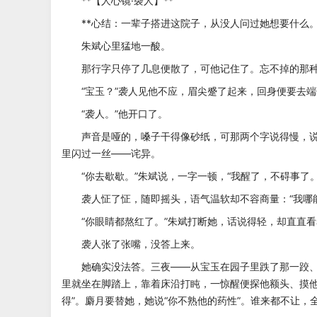
**【人心镜·袭人】**
**心结：一辈子搭进这院子，从没人问过她想要什么。
朱斌心里猛地一酸。
那行字只停了几息便散了，可他记住了。忘不掉的那种
“宝玉？”袭人见他不应，眉尖蹙了起来，回身便要去端
“袭人。”他开口了。
声音是哑的，嗓子干得像砂纸，可那两个字说得慢，说
里闪过一丝——诧异。
“你去歇歇。”朱斌说，一字一顿，“我醒了，不碍事了。
袭人怔了怔，随即摇头，语气温软却不容商量：“我哪能
“你眼睛都熬红了。”朱斌打断她，话说得轻，却直直看着
袭人张了张嘴，没答上来。
她确实没法答。三夜——从宝玉在园子里跌了那一跤、
里就坐在脚踏上，靠着床沿打盹，一惊醒便探他额头、摸他
得”。麝月要替她，她说“你不熟他的药性”。谁来都不让，