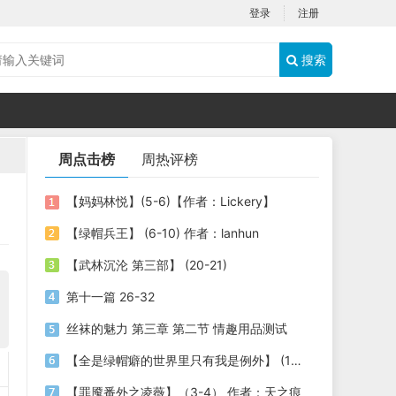
登录
注册
搜索
周点击榜
周热评榜
【妈妈林悦】(5-6)【作者：Lickery】
【绿帽兵王】 (6-10) 作者：lanhun
【武林沉沦 第三部】 (20-21)
第十一篇 26-32
丝袜的魅力 第三章 第二节 情趣用品测试
【全是绿帽癖的世界里只有我是例外】 (1-3) 作者：劫色司机
【罪魇番外之凌薇】（3-4） 作者：天之痕