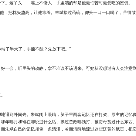
下。这丫头——嘴上不饶人，手里端的却是他最怕苦时最爱吃的蜜饯。
他，把枕头垫高，让他靠着。朱斌接过药碗，仰头一口一口喝了，苦得皱
端了半天了，手酸不酸？先放下吧。”
好一会，听里头的动静，拿不准该不该进来。可她从没想过有人会注意
红。
地退到外间去。朱斌闭上眼睛，脑子里两套记忆还在打架。原主的记忆
—哪年哪月和谁在哪说过什么话、挨过贾政哪顿打、被贾母赏过什么东西
。而朱斌自己的记忆却像一条清溪，冷而清醒地流过这些泛黄的纸页，把