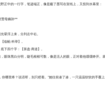
野正中的一行字，笔迹端正，像是蘸了墨写在宣纸上，又投到水幕里：
贾母嫡孙**
光晕浮上来，分列左中右。
【临帖·科举】。
底下四个字：【算盘·商道】。
，眼珠黑白分明，睫毛根根可数，像是活人的眼，正对着他缓缓睁开。
你哪里疼？说话呀，别只瞪着。”她往前凑了凑，一只温温软软的手覆上