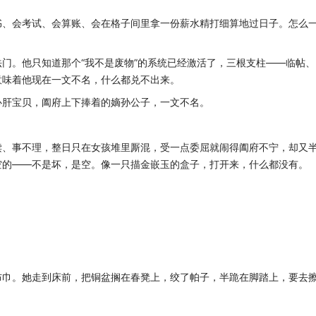
、会考试、会算账、会在格子间里拿一份薪水精打细算地过日子。怎么
。他只知道那个“我不是废物”的系统已经激活了，三根支柱——临帖、
意味着他现在一文不名，什么都兑不出来。
肝宝贝，阖府上下捧着的嫡孙公子，一文不名。
、事不理，整日只在女孩堆里厮混，受一点委屈就闹得阖府不宁，却又
空的——不是坏，是空。像一只描金嵌玉的盒子，打开来，什么都没有。
巾。她走到床前，把铜盆搁在春凳上，绞了帕子，半跪在脚踏上，要去