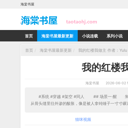
海棠书屋
首页
海棠书屋最新更新
小说连载
系列小说
首页
海棠书屋最新更新
我的红楼我做主 作者：Yulu
我的红楼我
海棠书屋
2026-06-02 1
#系统 #穿越 #架空 #同人 ## 场景一·
从骨头缝里往外渗的酸胀，像是被人拿钝锤子一寸寸碾
猫咪视频