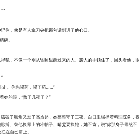
**
记住，像是有人拿刀尖把那句话刻进了他心口。
药碗。
得稳，不像一个刚从昏睡里醒过来的人。袭人的手顿住了，回头看他，
”
走。你先喝药，喝了药……”
她的眼，“熬了几夜了？”
磕破了额角又发了高热起，她整整守了三夜。白日里强撑着料理院务，
脉搏、替他换额上的冷帕子。晴雯要换她，她不肯，说“你那身子骨熬不
全扛在自己肩上。