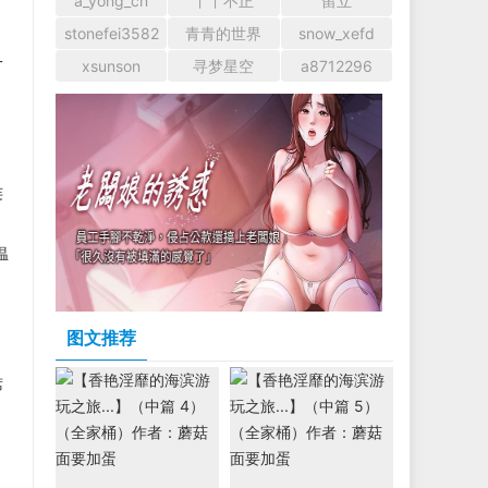
a_yong_cn
丫丫不正
留立
stonefei3582
青青的世界
snow_xefd
一
xsunson
寻梦星空
a8712296
连
温
图文推荐
席
，