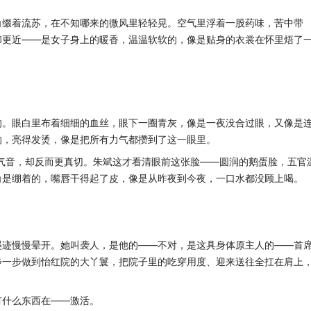
缀着流苏，在不知哪来的微风里轻轻晃。空气里浮着一股药味，苦中带
却更近——是女子身上的暖香，温温软软的，像是贴身的衣裳在怀里焐了
。眼白里布着细细的血丝，眼下一圈青灰，像是一夜没合过眼，又像是
的，亮得发烫，像是把所有力气都攒到了这一眼里。
气音，却反而更真切。朱斌这才看清眼前这张脸——圆润的鹅蛋脸，五官
角是绷着的，嘴唇干得起了皮，像是从昨夜到今夜，一口水都没顾上喝。
迹慢慢晕开。她叫袭人，是他的——不对，是这具身体原主人的——首
步一步做到怡红院的大丫鬟，把院子里的吃穿用度、迎来送往全扛在肩上
什么东西在——激活。