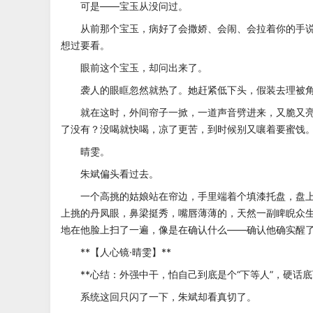
可是——宝玉从没问过。
从前那个宝玉，病好了会撒娇、会闹、会拉着你的手说“好
想过要看。
眼前这个宝玉，却问出来了。
袭人的眼眶忽然就热了。她赶紧低下头，假装去理被角
就在这时，外间帘子一掀，一道声音劈进来，又脆又亮，
了没有？没喝就快喝，凉了更苦，到时候别又嚷着要蜜饯。
晴雯。
朱斌偏头看过去。
一个高挑的姑娘站在帘边，手里端着个填漆托盘，盘上
上挑的丹凤眼，鼻梁挺秀，嘴唇薄薄的，天然一副睥睨众
地在他脸上扫了一遍，像是在确认什么——确认他确实醒
**【人心镜·晴雯】**
**心结：外强中干，怕自己到底是个“下等人”，硬话底
系统这回只闪了一下，朱斌却看真切了。